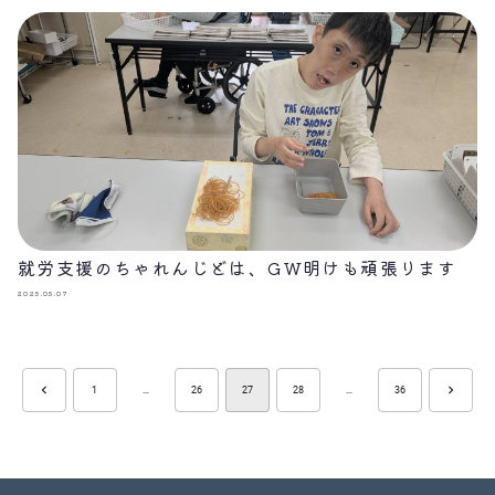
就労支援のちゃれんじどは、GW明けも頑張ります
2025.05.07
1
…
26
27
28
…
36