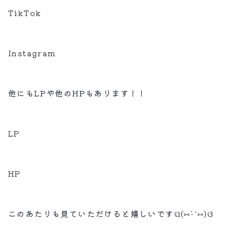
TikTok
Instagram
他にもLPや他のHPもあります！！
LP
HP
このあたりも見ていただけると嬉しいですପ(⑅ˊᵕˋ⑅)ଓ