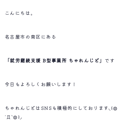
こんにちは。
名古屋市の南区にある
「就労継続支援 B型事業所 ちゃれんじど」
です
今日もよろしくお願いします！
ちゃれんじどはSNSも積極的にしております◟꒰◍
´Д‵◍꒱◞